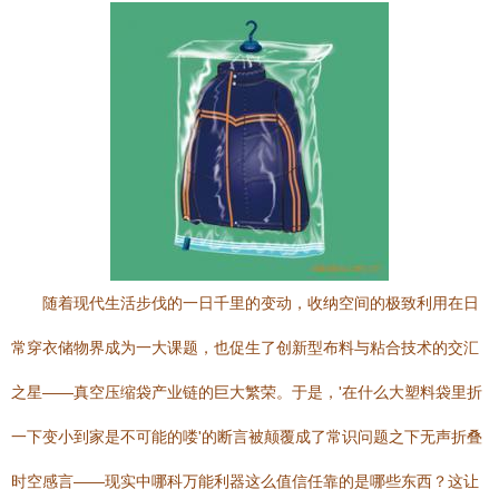
随着现代生活步伐的一日千里的变动，收纳空间的极致利用在日
常穿衣储物界成为一大课题，也促生了创新型布料与粘合技术的交汇
之星——真空压缩袋产业链的巨大繁荣。于是，'在什么大塑料袋里折
一下变小到家是不可能的喽'的断言被颠覆成了常识问题之下无声折叠
时空感言——现实中哪科万能利器这么值信任靠的是哪些东西？这让