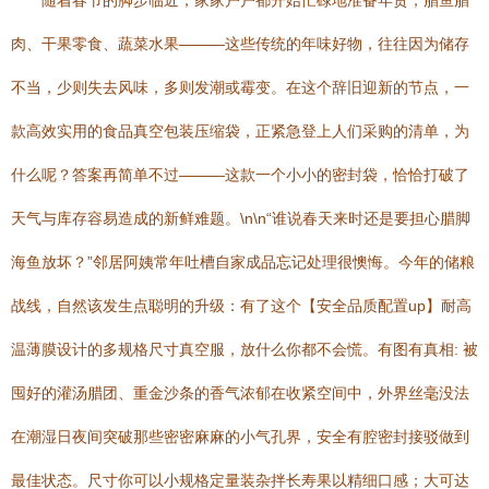
随着春节的脚步临近，家家户户都开始忙碌地准备年货，腊鱼腊
肉、干果零食、蔬菜水果———这些传统的年味好物，往往因为储存
不当，少则失去风味，多则发潮或霉变。在这个辞旧迎新的节点，一
款高效实用的食品真空包装压缩袋，正紧急登上人们采购的清单，为
什么呢？答案再简单不过———这款一个小小的密封袋，恰恰打破了
天气与库存容易造成的新鲜难题。\n\n“谁说春天来时还是要担心腊脚
海鱼放坏？”邻居阿姨常年吐槽自家成品忘记处理很懊悔。今年的储粮
战线，自然该发生点聪明的升级：有了这个【安全品质配置up】耐高
温薄膜设计的多规格尺寸真空服，放什么你都不会慌。有图有真相: 被
囤好的灌汤腊团、重金沙条的香气浓郁在收紧空间中，外界丝毫没法
在潮湿日夜间突破那些密密麻麻的小气孔界，安全有腔密封接驳做到
最佳状态。尺寸你可以小规格定量装杂拌长寿果以精细口感；大可达