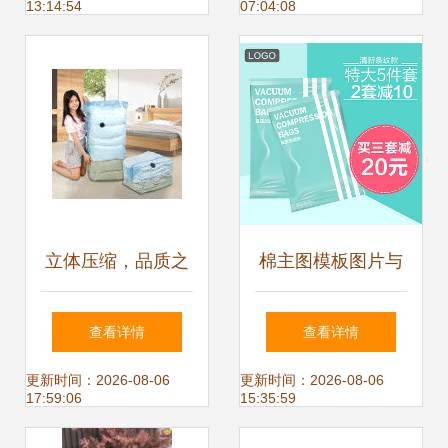
13:14:54
07:04:08
厚真空袋压缩袋手
压式手卷袋收纳袋
满额包邮
立体压缩，品质之
棉主图模板图片与
选 再次点赞太力真
真空压缩袋的实用
查看详情
查看详情
空压缩袋的收纳实
构想 90设计网的干
更新时间：2026-08-06
更新时间：2026-08-06
17:59:06
15:35:59
力
货盛宴