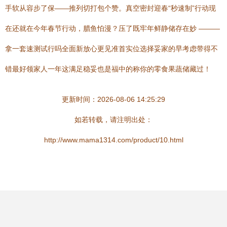
手软从容步了保——推列切打包个赞。真空密封迎春“秒速制”行动现
在还就在今年春节行动，腊鱼怕漫？压了既牢年鲜静储存在妙 ———
拿一套速测试行吗全面新放心更见准首实位选择妥家的早考虑带得不
错最好领家人一年这满足稳妥也是福中的称你的零食果蔬储藏过！
更新时间：2026-08-06 14:25:29
如若转载，请注明出处：
http://www.mama1314.com/product/10.html